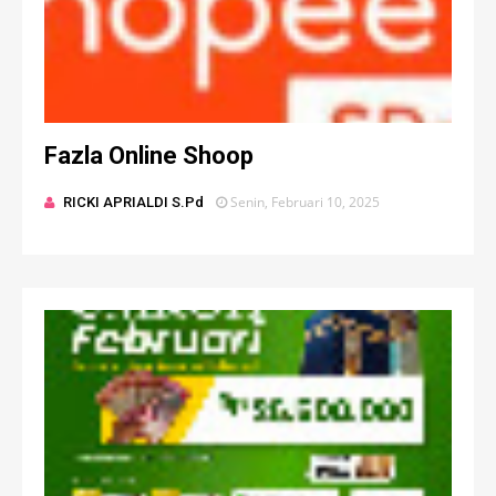
Fazla Online Shoop
Senin, Februari 10, 2025
RICKI APRIALDI S.Pd
R
I
C
K
I
A
P
R
I
A