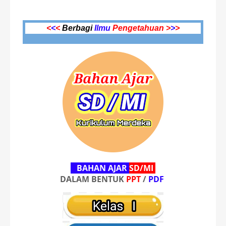
<
<
<
Berbagi
Ilmu
Pengetahuan >
>
>
BAHAN AJAR
SD/MI
DALAM BENTUK
PPT
/
PDF