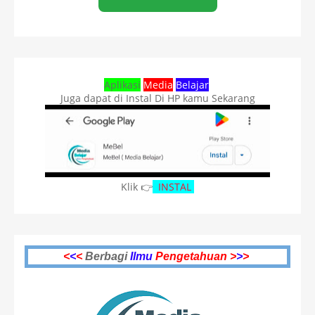
Aplikasi
Media
Belajar
Juga dapat di Instal Di HP kamu Sekarang
Klik 👉
INSTAL
<
<
<
Berbagi
Ilmu
Pengetahuan >
>
>