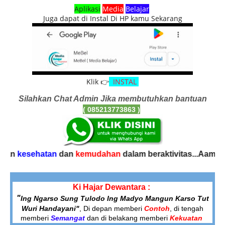
Aplikasi
Media
Belajar
Juga dapat di Instal Di HP kamu Sekarang
Klik 👉
INSTAL
Silahkan Chat Admin Jika membutuhkan bantuan
( 085213773863
)
esehatan
dan
kemudahan
dalam beraktivitas...Aamiin.
Wass
Ki Hajar Dewantara :
"
Ing Ngarso Sung Tulodo
Ing Madyo Mangun Karso Tut
Wuri Handayani"
, Di depan memberi
Contoh
,
di tengah
memberi
Semangat
dan di belakang memberi
Kekuatan