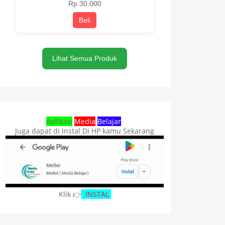
Rp 30.000
Beli
Lihat Semua Produk
Aplikasi
Media
Belajar
Juga dapat di Instal Di HP kamu Sekarang
Klik 👉
INSTAL