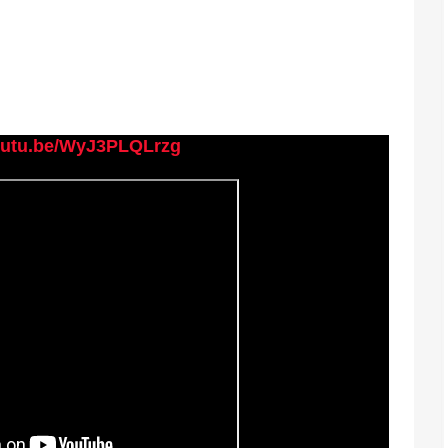
youtu.be/WyJ3PLQLrzg