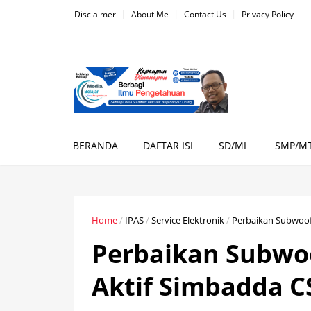
Disclaimer
About Me
Contact Us
Privacy Policy
BERANDA
DAFTAR ISI
SD/MI
SMP/M
Home
/
IPAS
/
Service Elektronik
/
Perbaikan Subwoof
Perbaikan Subwo
Aktif Simbadda C