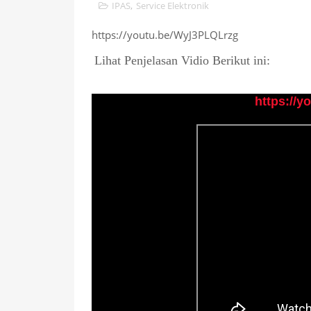
IPAS
,
Service Elektronik
https://youtu.be/WyJ3PLQLrzg
Lihat Penjelasan Vidio Berikut ini:
👉
https://