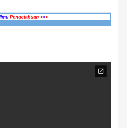
Ilmu
Pengetahuan >
>
>