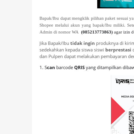
Bapak/Ibu dapat mengklik pilihan paket sesuai y
Shopee melalui akun yang bapak/Ibu miliki. Se
Admin di nomor WA
(085213773863)
agar izin 
Jika Bapak/Ibu
tidak ingin
produknya di kiri
sedekahkan kepada siswa siswi
berprestasi
dan Pulpen dapat melakukan pembayaran deng
1. S
can
barcode
QRIS
yang ditampilkan dibaw