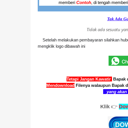
memberi
Contoh
,
di tengah member
Tak Ada G
Tidak ada sesuatu y
Setelah melakukan pembayaran silahkan hubu
mengklik logo dibawah ini
Tetapi Jangan Kawatir
Bapak 
Mendownload
Filenya
walaupun Bapak d
yang aka
Klik
👉
Dow