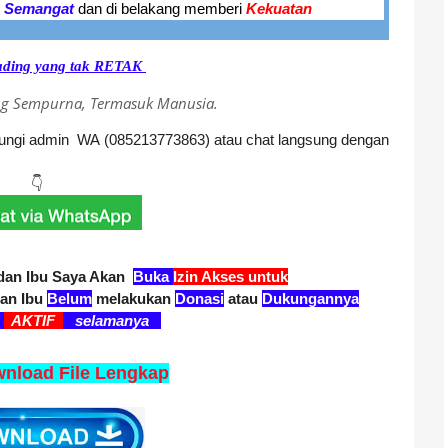
i
Semangat
dan di belakang memberi
Kekuatan
ading yang tak RETAK
ang Sempurna, Termasuk Manusia.
ngi admin WA (085213773863) atau chat langsung dengan
👇
dan Ibu Saya Akan
Buka
Izin Akses
untuk
an Ibu
Belum
melakukan
Donasi
atau
Dukungannya
n
AKTIF
selamanya
nload File Lengkap