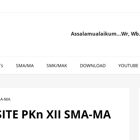
Assalamualaikum...Wr, Wb.. Selamat 
Ts
SMA/MA
SMK/MAK
DOWNLOAD
YOUTUBE
MA-MA
TE PKn XII SMA-MA