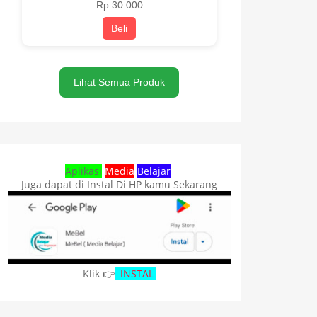
Rp 30.000
Beli
Lihat Semua Produk
Aplikasi
Media
Belajar
Juga dapat di Instal Di HP kamu Sekarang
Klik 👉
INSTAL