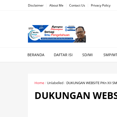
Disclaimer
About Me
Contact Us
Privacy Policy
BERANDA
DAFTAR ISI
SD/MI
SMP/M
Home
/
Unlabelled
/
DUKUNGAN WEBSITE PKn XII S
DUKUNGAN WEBSI