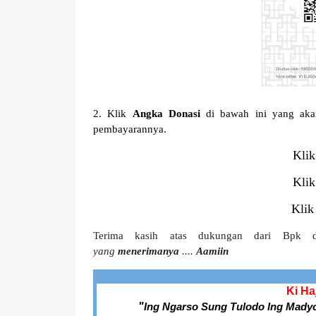
2. Klik
Angka Donasi
di bawah ini yang akan
pembayarannya.
Kli
Kli
Klik
Terima kasih atas dukungan dari Bp
yang
menerimanya
....
Aamiin
Ki Ha
"
Ing Ngarso Sung Tulodo
Ing Mady