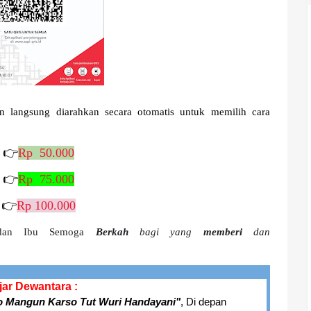
 langsung diarahkan secara otomatis untuk memilih cara
k 👉
Rp 50.000
k 👉
Rp 75.000
 👉
Rp 100.000
k dan Ibu Semoga
Berkah
bagi yang
memberi
dan
jar Dewantara :
o Mangun Karso Tut Wuri Handayani"
, Di depan