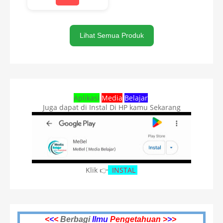
Lihat Semua Produk
Aplikasi
Media
Belajar
Juga dapat di Instal Di HP kamu Sekarang
Klik 👉
INSTAL
<
<
<
Berbagi
Ilmu
Pengetahuan >
>
>