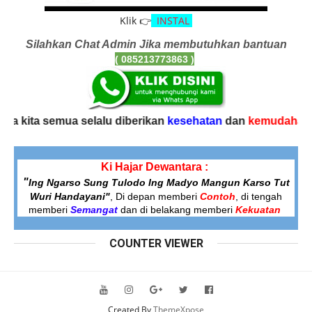
Klik 👉
INSTAL
Silahkan Chat Admin Jika membutuhkan bantuan
( 085213773863
)
emua selalu diberikan
kesehatan
dan
kemudahan
dalam ber
Ki Hajar Dewantara :
"
Ing Ngarso Sung Tulodo
Ing Madyo Mangun Karso Tut
Wuri Handayani"
, Di depan memberi
Contoh
,
di tengah
memberi
Semangat
dan di belakang memberi
Kekuatan
COUNTER VIEWER
Created By
ThemeXpose