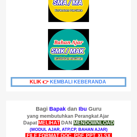
KLIK 👉
KEMBALI KEBERANDA
Bagi
Bapak
dan
Ibu
Guru
yang membutuhkan Perangkat Ajar
Dapat
MELIHAT
DAN
MENDOWNLOAD
(MODUL AJAR, ATP,CP, BAHAN AJAR)
FILE FORMAT DOC, PDF, PPT, XLSX