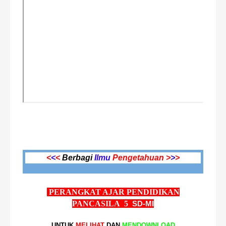
<
<
<
Berbagi
Ilmu
Pengetahuan >
>
>
PERANGKAT AJAR PENDIDIKAN
PANCASILA 5
SD-MI
UNTUK
MELIHAT
DAN
MENDOWNLOAD