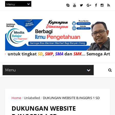
uk tingkat
SD
,
SMP
,
SMA
dan
SMK
... Semoga Artikel ya
Home
/
Unlabelled
/
DUKUNGAN WEBSITE B.INGGRIS 1 SD
DUKUNGAN WEBSITE