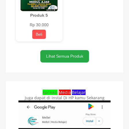
Produk 5
Rp 30.000
Beli
Lihat Semua Produk
Aplikasi
Media
Belajar
Juga dapat di Instal Di HP kamu Sekarang