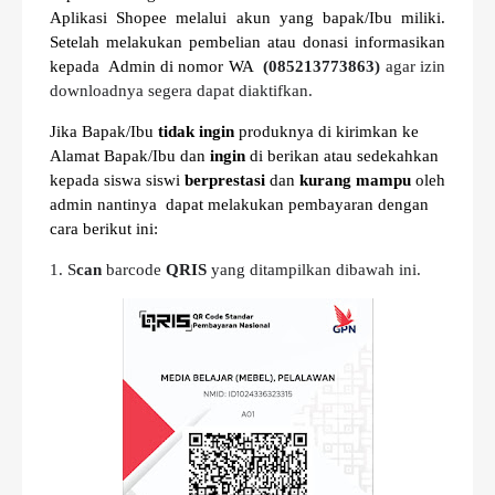
Aplikasi Shopee melalui akun yang bapak/Ibu miliki.
Setelah melakukan pembelian atau donasi informasikan
kepada Admin di nomor WA
(085213773863)
agar izin
downloadnya segera dapat diaktifkan.
Jika Bapak/Ibu
tidak ingin
produknya di kirimkan ke
Alamat Bapak/Ibu dan
ingin
di berikan atau sedekahkan
kepada siswa siswi
berprestasi
dan
kurang mampu
oleh
admin nantinya dapat melakukan pembayaran dengan
cara berikut ini:
1. S
can
barcode
QRIS
yang ditampilkan dibawah ini.