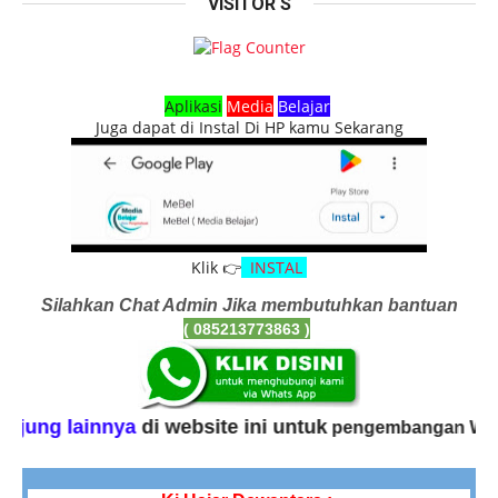
VISITOR S
Aplikasi
Media
Belajar
Juga dapat di Instal Di HP kamu Sekarang
Klik 👉
INSTAL
Silahkan Chat Admin Jika membutuhkan bantuan
( 085213773863
)
lainnya
di website ini untuk
pengembangan Website ini.