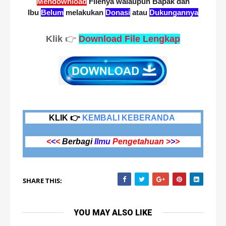
Mendownload
Filenya
walaupun Bapak dan
Ibu
Belum
melakukan
Donasi
atau
Dukungannya
Klik
👉
Download File Lengkap
KLIK 👉
KEMBALI KEBERANDA
<
<
<
Berbagi
Ilmu
Pengetahuan >
>
>
SHARE THIS:
YOU MAY ALSO LIKE