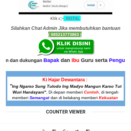
Klik 👉
INSTAL
Silahkan Chat Admin Jika membutuhkan bantuan
( 085213773863
)
Bapak
dan
Ibu
Guru serta
Pengunjung lai
an dukungan
Ki Hajar Dewantara :
"
Ing Ngarso Sung Tulodo
Ing Madyo Mangun Karso Tut
Wuri Handayani"
, Di depan memberi
Contoh
,
di tengah
memberi
Semangat
dan di belakang memberi
Kekuatan
COUNTER VIEWER