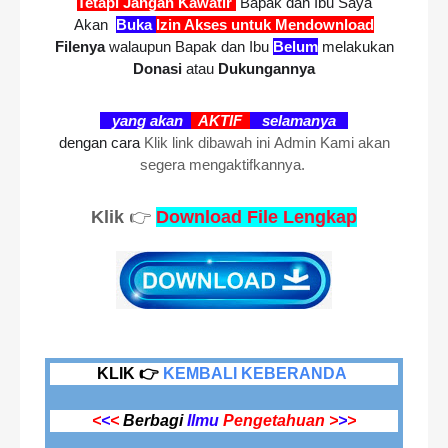
Tetapi Jangan Kawatir
Bapak dan Ibu Saya
Akan
Buka
Izin Akses
untuk Mendownload
Filenya
walaupun Bapak dan Ibu
Belum
melakukan
Donasi
atau
Dukungannya
yang akan
AKTIF
selamanya
dengan cara
Klik link dibawah ini Admin Kami akan
segera mengaktifkannya.
Klik
👉
Download File Lengkap
KLIK 👉
KEMBALI KEBERANDA
<
<
<
Berbagi
Ilmu
Pengetahuan >
>
>