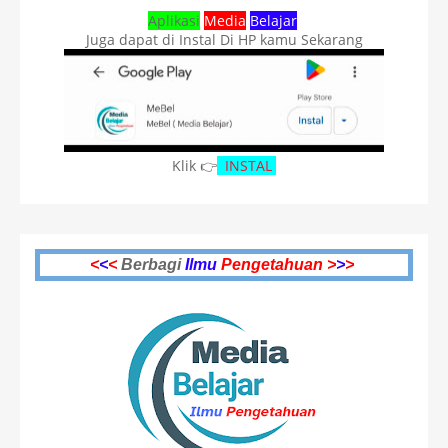
Aplikasi
Media
Belajar
Juga dapat di Instal Di HP kamu Sekarang
Klik 👉
INSTAL
<
<
<
Berbagi
Ilmu
Pengetahuan >
>
>