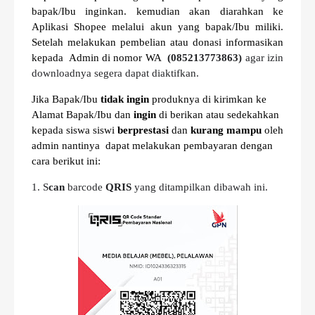
bapak/Ibu inginkan. kemudian akan diarahkan ke
Aplikasi Shopee melalui akun yang bapak/Ibu miliki.
Setelah melakukan pembelian atau donasi informasikan
kepada Admin di nomor WA
(085213773863)
agar izin
downloadnya segera dapat diaktifkan.
Jika Bapak/Ibu
tidak ingin
produknya di kirimkan ke
Alamat Bapak/Ibu dan
ingin
di berikan atau sedekahkan
kepada siswa siswi
berprestasi
dan
kurang mampu
oleh
admin nantinya dapat melakukan pembayaran dengan
cara berikut ini:
1. S
can
barcode
QRIS
yang ditampilkan dibawah ini.