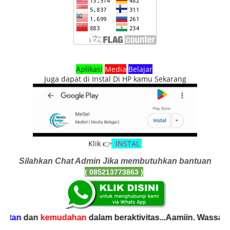
Aplikasi
Media
Belajar
Juga dapat di Instal Di HP kamu Sekarang
Klik 👉
INSTAL
Silahkan Chat Admin Jika membutuhkan bantuan
( 085213773863
)
an
kemudahan
dalam beraktivitas...Aamiin.
Wassalamualaiku