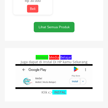
Rp 30.000
Beli
Lihat Semua Produk
Aplikasi
Media
Belajar
Juga dapat di Instal Di HP kamu Sekarang
Klik 👉
INSTAL